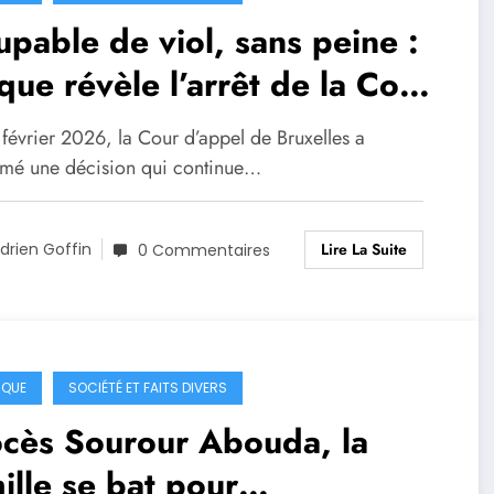
pable de viol, sans peine :
que révèle l’arrêt de la Cour
ppel de Bruxelles
février 2026, la Cour d’appel de Bruxelles a
rmé une décision qui continue…
Lire La Suite
drien Goffin
0 Commentaires
IQUE
SOCIÉTÉ ET FAITS DIVERS
ocès Sourour Abouda, la
ille se bat pour