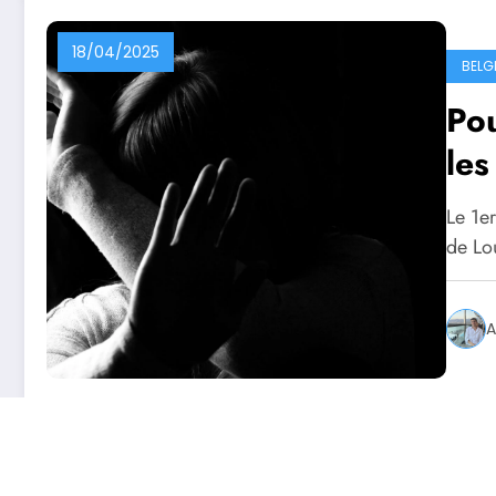
18/04/2025
BELG
Pou
les
Le 1er
de Lo
A
News