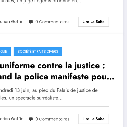
Le Soir
nales, un juge liégeois ordonne en…
Lire La Suite
drien Goffin
0 Commentaires
IQUE
SOCIÉTÉ ET FAITS DIVERS
uniforme contre la justice :
nd la police manifeste pour
n des siens
dredi 13 juin, au pied du Palais de justice de
les, un spectacle surréaliste…
Lire La Suite
drien Goffin
0 Commentaires