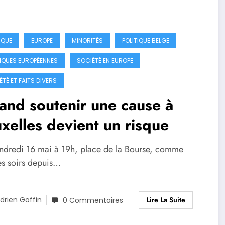
IQUE
EUROPE
MINORITÉS
POLITIQUE BELGE
TIQUES EUROPÉENNES
SOCIÉTÉ EN EUROPE
ÉTÉ ET FAITS DIVERS
nd soutenir une cause à
xelles devient un risque
ndredi 16 mai à 19h, place de la Bourse, comme
les soirs depuis…
Lire La Suite
drien Goffin
0 Commentaires