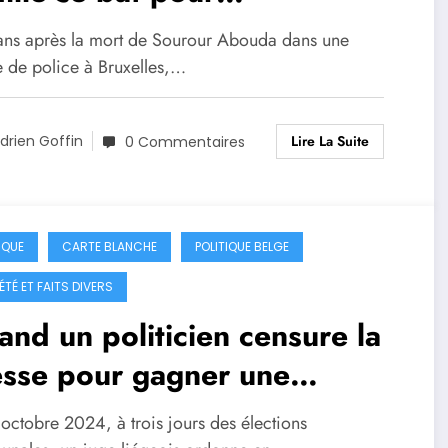
dentification des policiers
 ans après la mort de Sourour Abouda dans une
e de police à Bruxelles,…
Lire La Suite
drien Goffin
0 Commentaires
IQUE
CARTE BLANCHE
POLITIQUE BELGE
ÉTÉ ET FAITS DIVERS
nd un politicien censure la
esse pour gagner une
ction, affaire Maxime Degey
octobre 2024, à trois jours des élections