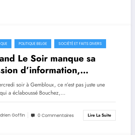
IQUE
POLITIQUE BELGE
SOCIÉTÉ ET FAITS DIVERS
and Le Soir manque sa
sion d’information,
fusion éditoriale ou
rcredi soir à Gembloux, ce n’est pas juste une
atégie commerciale ?
 qui a éclaboussé Bouchez,…
Lire La Suite
drien Goffin
0 Commentaires