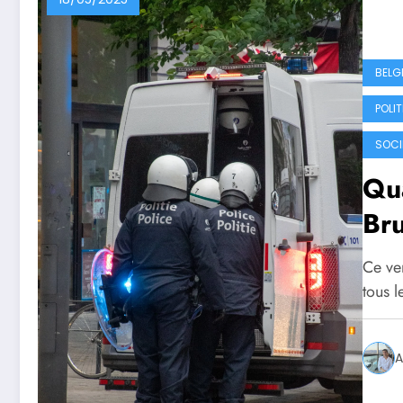
BELG
POLI
SOCI
Qua
Bru
Ce ve
tous 
A