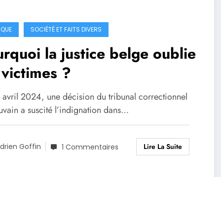
IQUE
SOCIÉTÉ ET FAITS DIVERS
rquoi la justice belge oublie
 victimes ?
 avril 2024, une décision du tribunal correctionnel
uvain a suscité l’indignation dans…
Lire La Suite
drien Goffin
1 Commentaires
Blogger - Magazine & Blog
WordPress
Thème 2026 | Powered By
SpiceT