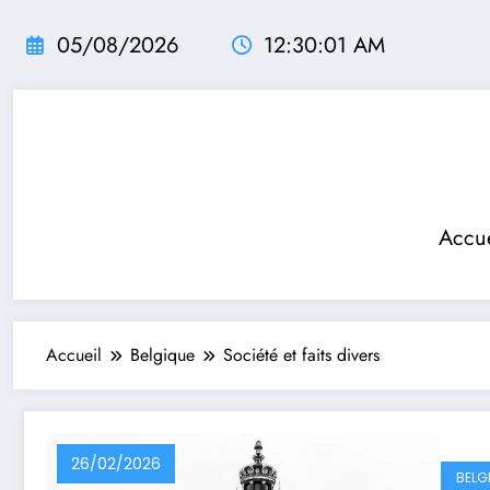
Aller
au
05/08/2026
12:30:02 AM
contenu
Accue
Accueil
Belgique
Société et faits divers
26/02/2026
BELG