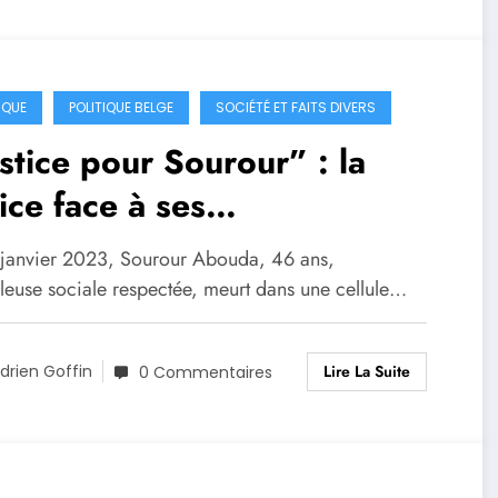
IQUE
POLITIQUE BELGE
SOCIÉTÉ ET FAITS DIVERS
stice pour Sourour” : la
ice face à ses
ponsabilités dans une mort
 janvier 2023, Sourour Abouda, 46 ans,
table
lleuse sociale respectée, meurt dans une cellule…
Lire La Suite
drien Goffin
0 Commentaires