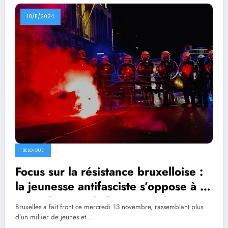
18/11/2024
BELGIQUE
Focus sur la résistance bruxelloise :
la jeunesse antifasciste s’oppose à la
normalisation de l’extrême droite
Bruxelles a fait front ce mercredi 13 novembre, rassemblant plus
d’un millier de jeunes et…