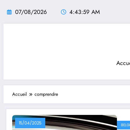
Aller
au
07/08/2026
4:43:59 AM
contenu
Accue
Accueil
comprendre
15/04/2025
BELG