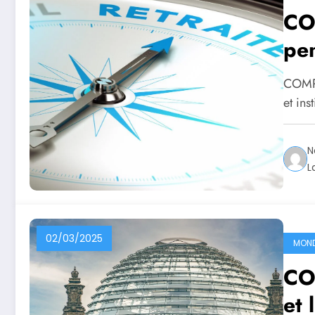
CO
pe
COMPR
et ins
N
L
02/03/2025
MON
CO
et 