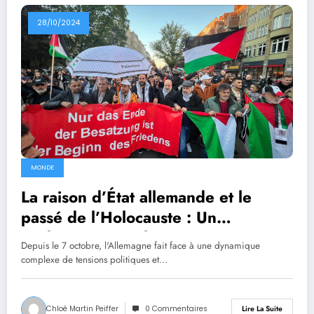
28/10/2024
MONDE
La raison d’État allemande et le
passé de l’Holocauste : Un
enchevêtrement historique
Depuis le 7 octobre, l'Allemagne fait face à une dynamique
complexe de tensions politiques et…
Chloé Martin Peiffer
0 Commentaires
Lire La Suite