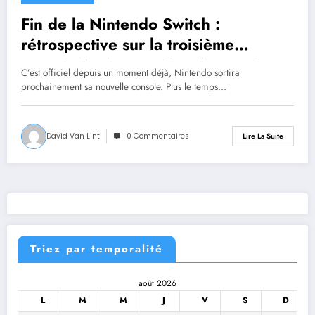
Fin de la Nintendo Switch :
rétrospective sur la troisième
console la plus vendue de tous les
C’est officiel depuis un moment déjà, Nintendo sortira
temps
prochainement sa nouvelle console. Plus le temps…
David Van Lint
0 Commentaires
Lire La Suite
Triez par temporalité
août 2026
L
M
M
J
V
S
D