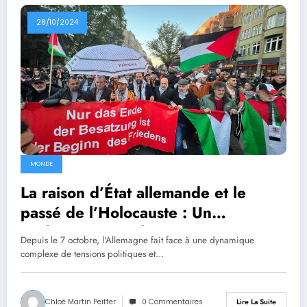
28/10/2024
MONDE
La raison d’État allemande et le
passé de l’Holocauste : Un
enchevêtrement historique
Depuis le 7 octobre, l'Allemagne fait face à une dynamique
complexe de tensions politiques et…
Chloé Martin Peiffer
0 Commentaires
Lire La Suite