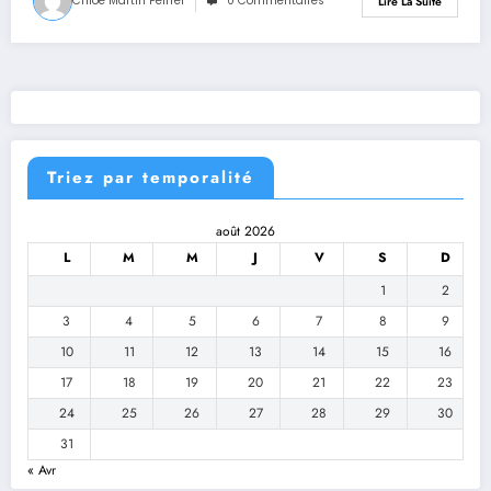
Chloé Martin Peiffer
0 Commentaires
Lire La Suite
Triez par temporalité
août 2026
L
M
M
J
V
S
D
1
2
3
4
5
6
7
8
9
10
11
12
13
14
15
16
17
18
19
20
21
22
23
24
25
26
27
28
29
30
31
« Avr