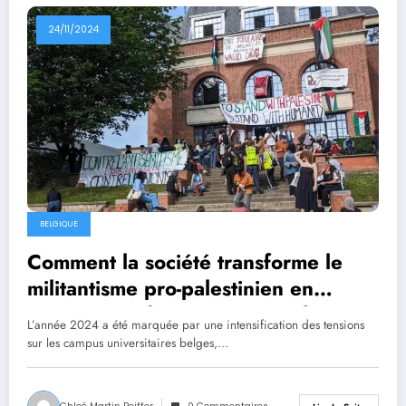
24/11/2024
BELGIQUE
Comment la société transforme le
militantisme pro-palestinien en
accusations d’antisémitisme : le cas
L’année 2024 a été marquée par une intensification des tensions
de l’ULB
sur les campus universitaires belges,…