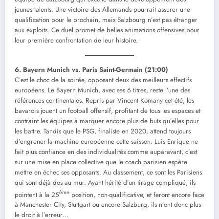
jeunes talents. Une victoire des Allemands pourrait assurer une
qualification pour le prochain, mais Salzbourg n’est pas étranger
aux exploits. Ce duel promet de belles animations offensives pour
leur première confrontation de leur histoire.
6. Bayern Munich vs. Paris Saint-Germain (21:00)
C’est le choc de la soirée, opposant deux des meilleurs effectifs
européens. Le Bayern Munich, avec ses 6 titres, reste l’une des
références continentales. Repris par Vincent Komany cet été, les
bavarois jouent un football offensif, profitant de tous les espaces et
contraint les équipes à marquer encore plus de buts qu’elles pour
les battre. Tandis que le PSG, finaliste en 2020, attend toujours
d’engrener la machine européenne cette saisson. Luis Enrique ne
fait plus confiance en des individualités comme auparavant, c’est
sur une mise en place collective que le coach parisien espère
mettre en échec ses opposants. Au classement, ce sont les Parisiens
qui sont déjà dos au mur. Ayant hérité d’un tirage compliqué, ils
ème
pointent à la 25
position, non-qualificative, et feront encore face
à Manchester City, Stuttgart ou encore Salzburg, ils n’ont donc plus
le droit à l’erreur…